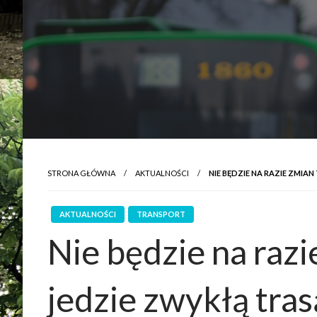
STRONA GŁÓWNA
AKTUALNOŚCI
NIE BĘDZIE NA RAZIE ZMI
AKTUALNOŚCI
TRANSPORT
Nie będzie na raz
jedzie zwykłą tras