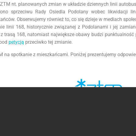
z ZTM nt. planowanych
zmian w układzie dziennych linii autob
ono sprzeciwu Rady Osiedla Podolany wobec likwidacji lin
ańców. Obserwujemy również to, co się dzieje w mediach społ
 linii 168, historycznie związanej z Podolanami i jej zamian
 z trasą 168, natomiast największe obawy budzi punktualność p
 pod
petycją
przeciwko tej zmianie.
TM na spotkanie z mieszkańcami. Poniżej prezentujemy odpowi