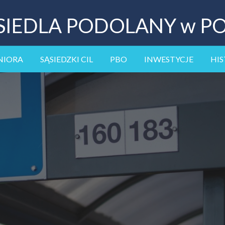
SIEDLA PODOLANY w P
NIORA
SĄSIEDZKI CIL
PBO
INWESTYCJE
HIS