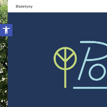
Biuletyny
Otwórz pasek narzędzi