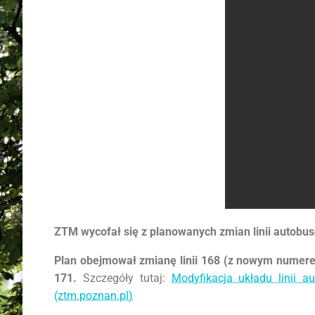
ZTM wycofał się z planowanych zmian linii autobus
Plan obejmował zmianę linii 168 (z nowym numerem
171.
Szczegóły tutaj:
Modyfikacja układu linii 
(ztm.poznan.pl)