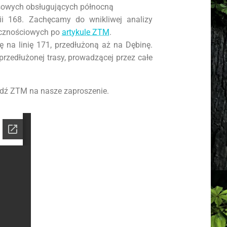
usowych obsługujących północną
ii 168. Zachęcamy do wnikliwej analizy
ecznościowych po
artykule ZTM
.
ę na linię 171, przedłużoną aż na Dębinę.
rzedłużonej trasy, prowadzącej przez całe
edź ZTM na nasze zaproszenie.