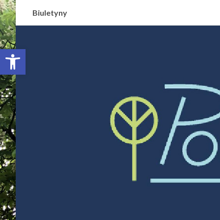
Biuletyny
Otwórz pasek narzędzi