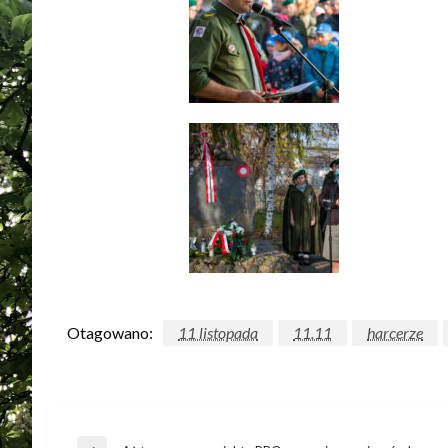
Otagowano:
11 listopada
11.11
harcerze