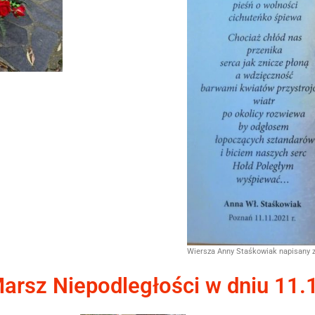
Wiersza Anny Staśkowiak napisany z 
arsz Niepodległości w dniu 11.