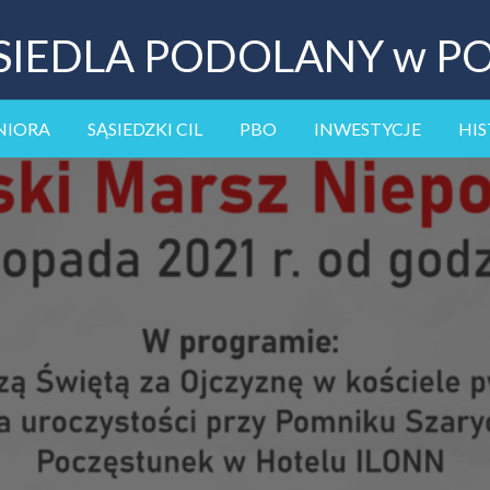
SIEDLA PODOLANY w P
NIORA
SĄSIEDZKI CIL
PBO
INWESTYCJE
HIS