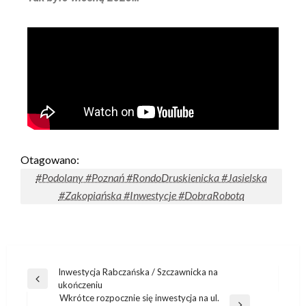
Otagowano:
#Podolany #Poznań #RondoDruskienicka #Jasielska
#Zakopiańska #Inwestycje #DobraRobota
Inwestycja Rabczańska / Szczawnicka na
ukończeniu
Wkrótce rozpocznie się inwestycja na ul.