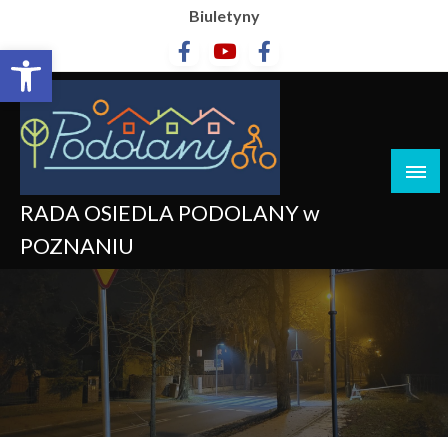
Biuletyny
Otwórz pasek narzędzi
RADA OSIEDLA PODOLANY w
POZNANIU