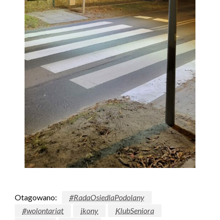
Otagowano:
#RadaOsiedlaPodolany
#wolontariat
ikony
KlubSeniora