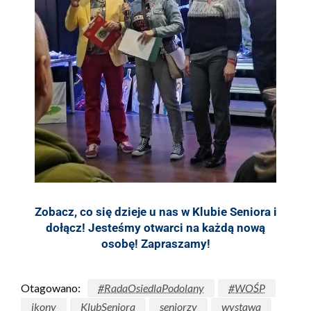
Zobacz, co się dzieje u nas w Klubie Seniora i
dołącz! Jesteśmy otwarci na każdą nową
osobę! Zapraszamy!
Otagowano:
#RadaOsiedlaPodolany
#WOŚP
ikony
KlubSeniora
seniorzy
wystawa