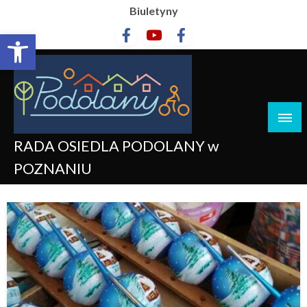
Biuletyny
Otwórz pasek narzędzi
RADA OSIEDLA PODOLANY w
POZNANIU