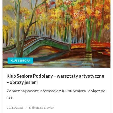
KLUB SENIORA
Klub Seniora Podolany – warsztaty artystyczne
– obrazy jesieni
Zobacz najnowsze informacje z Klubu Seniora i dołącz do
nas!
20/11/2022
Elżbieta Sobkowiak