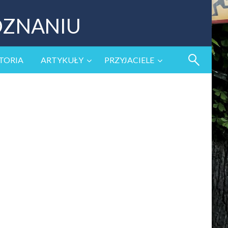
OZNANIU
TORIA
ARTYKUŁY
PRZYJACIELE