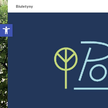
Biuletyny
Otwórz pasek narzędzi