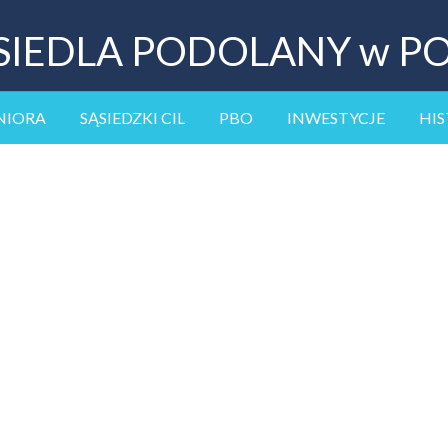
SIEDLA PODOLANY w P
NIORA
SĄSIEDZKI CIL
PBO
INWESTYCJE
HIS