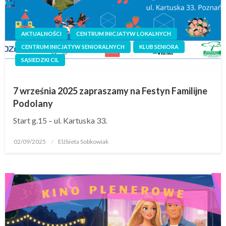
AKTUALNOŚCI
CENTRUM INICJATYW LOKALNYCH
CENTRUM INICJATYW SENIORALNYCH
KLUB SENIORA
SĄSIEDZKI CIL
7 września 2025 zapraszamy na Festyn Familijne
Podolany
Start g.15 – ul. Kartuska 33.
02/09/2025
Elżbieta Sobkowiak