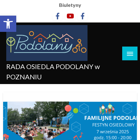
Biuletyny
Otwórz pasek narzędzi
RADA OSIEDLA PODOLANY w
POZNANIU