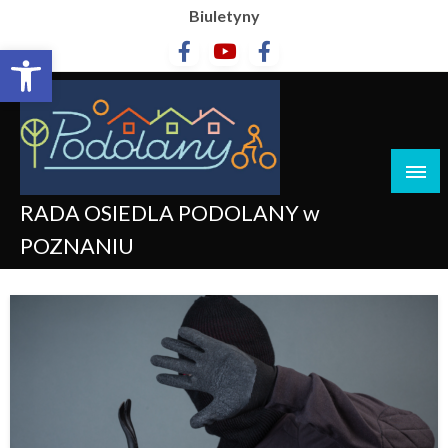
Biuletyny
Otwórz pasek narzędzi
RADA OSIEDLA PODOLANY w
POZNANIU