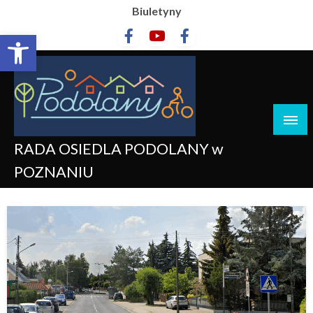
Biuletyny
Otwórz pasek narzędzi
RADA OSIEDLA PODOLANY w
POZNANIU