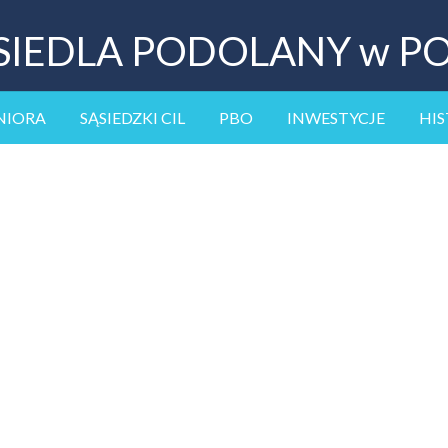
SIEDLA PODOLANY w P
NIORA
SĄSIEDZKI CIL
PBO
INWESTYCJE
HIS