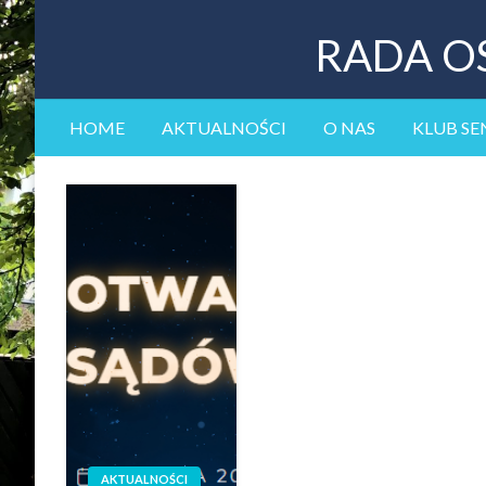
RADA O
HOME
AKTUALNOŚCI
O NAS
KLUB SE
AKTUALNOŚCI