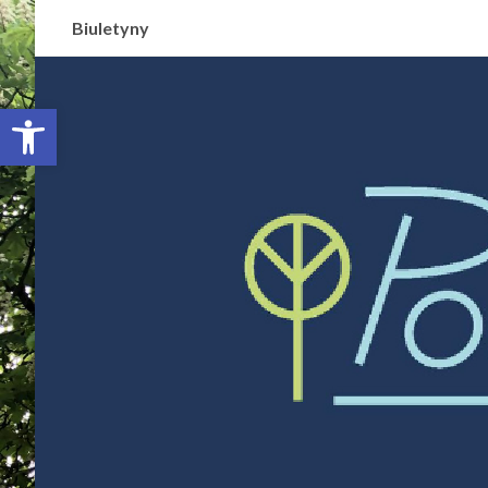
Biuletyny
Otwórz pasek narzędzi