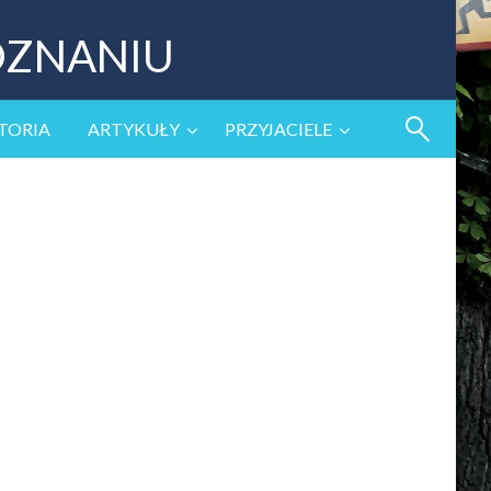
OZNANIU
TORIA
ARTYKUŁY
PRZYJACIELE