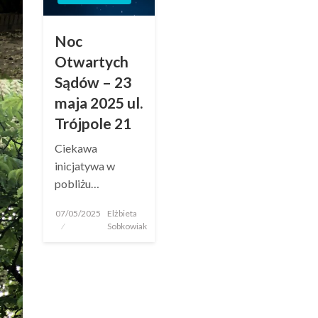
Noc
Otwartych
Sądów – 23
maja 2025 ul.
Trójpole 21
Ciekawa
inicjatywa w
pobliżu…
07/05/2025
Elżbieta
Sobkowiak