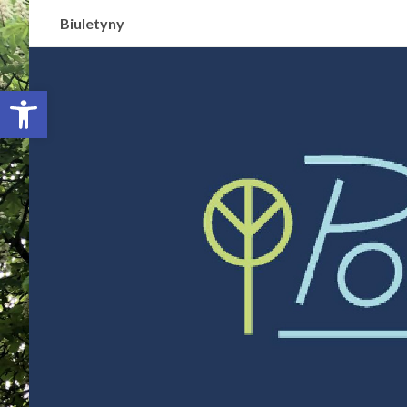
Biuletyny
Otwórz pasek narzędzi