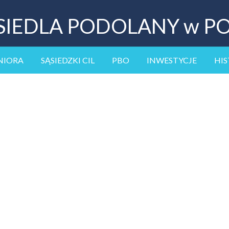
SIEDLA PODOLANY w P
NIORA
SĄSIEDZKI CIL
PBO
INWESTYCJE
HIS