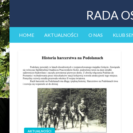
RADA O
HOME
AKTUALNOŚCI
O NAS
KLUB SE
AKTUALNOŚCI