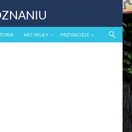
OZNANIU
TORIA
ARTYKUŁY
PRZYJACIELE