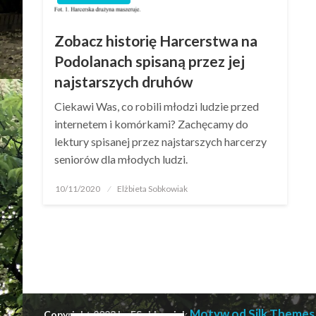
Zobacz historię Harcerstwa na
Podolanach spisaną przez jej
najstarszych druhów
Ciekawi Was, co robili młodzi ludzie przed
internetem i komórkami? Zachęcamy do
lektury spisanej przez najstarszych harcerzy
seniorów dla młodych ludzi.
10/11/2020
Elżbieta Sobkowiak
Motyw od Silk Themes
Copyright 2023 by ESobkowiak