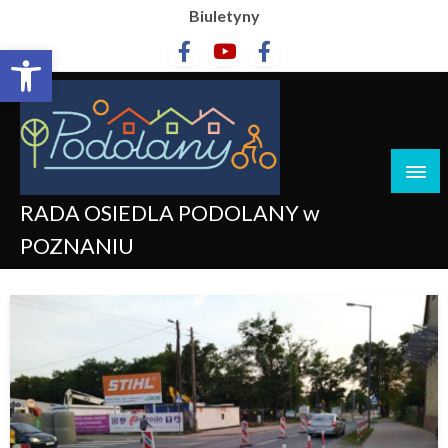
Biuletyny
Otwórz pasek narzędzi
RADA OSIEDLA PODOLANY w
POZNANIU